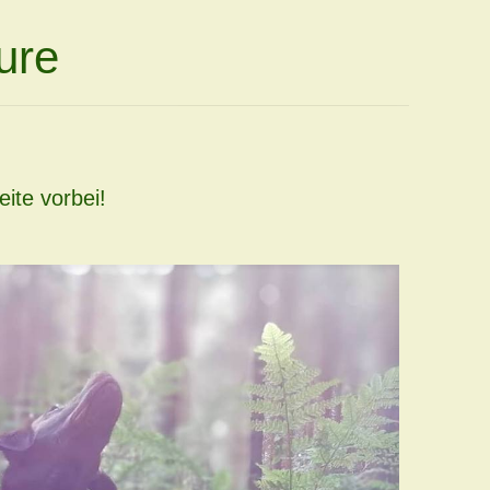
ure
eite vorbei!